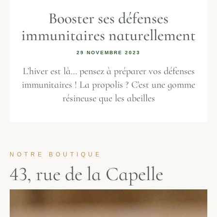
Booster ses défenses
immunitaires naturellement
29 NOVEMBRE 2023
L’hiver est là… pensez à préparer vos défenses
immunitaires ! La propolis ? C’est une gomme
résineuse que les abeilles
NOTRE BOUTIQUE
4
3
,
r
u
e
d
e
l
a
C
a
p
e
l
l
e