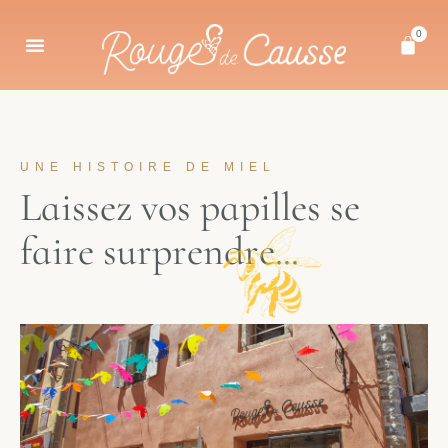
0
UNE HISTOIRE DE MIEL
L
a
i
s
s
e
z
v
o
s
p
a
p
i
l
l
e
s
s
e
f
a
i
r
e
s
u
r
p
r
e
n
d
r
e
.
.
.