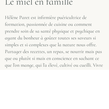
L
e
m
i
e
l
e
n
f
a
m
i
l
l
e
Hélène Paret est infirmière puéricultrice de
formation, passionnée de cuisine ou comment
prendre soin de sa santé physique et psychique en
ayant du bonheur à goûter toutes ses saveurs si
simples et si complexes que la nature nous offre.
Partager des recettes, un repas, se nourrir mais pas
que ou plutôt si mais en conscience en sachant ce
que l’on mange, qui l’a élevé, cultivé ou cueilli. Vivre
en harmonie avec cette nature en suivant les
saisons et même la météo, c’est respecter les
rythmes de vie de la faune et de la flore qu’elle soit
sauvage ou non pour prélever les produits qui
seront de ce fait des produits de haute qualité.
Vivre en harmonie avec cette nature et les rythmes