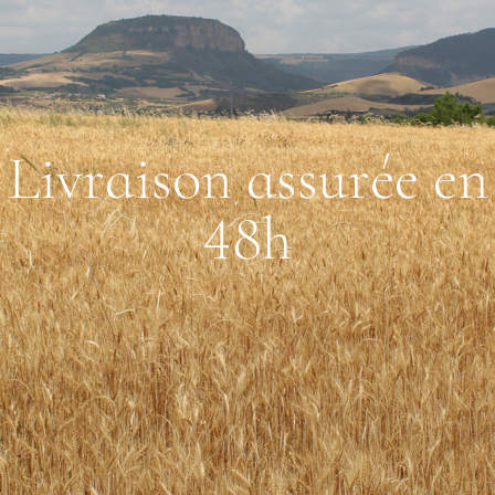
L
i
v
r
a
i
s
o
n
a
s
s
u
r
é
e
e
n
4
8
h