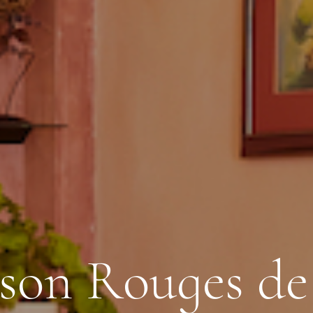
s
o
n
R
o
u
g
e
s
d
e