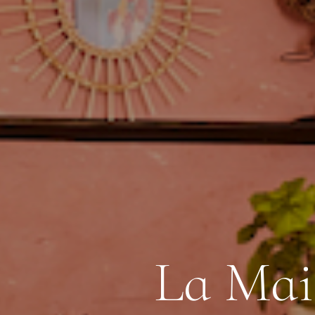
L
a
M
a
i