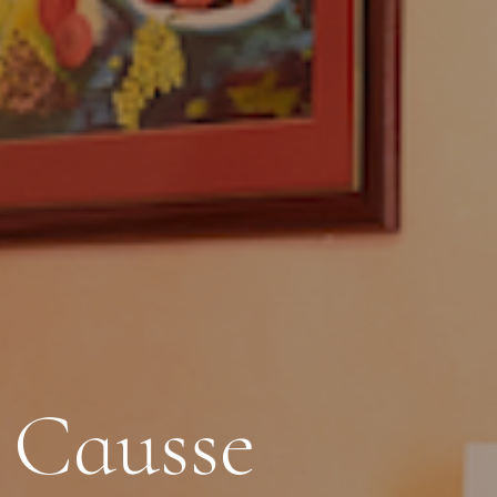
C
a
u
s
s
e