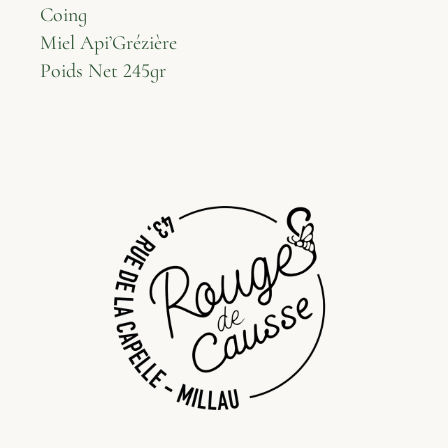
Coing
Miel Api’Grézière
Poids Net 245gr